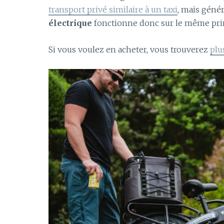
transport privé similaire à un taxi
, mais géné
électrique
fonctionne donc sur le même princ
Si vous voulez en acheter, vous trouverez
plu