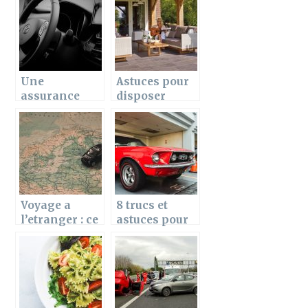
départ en
voiture
vacances,
électrique ?
comment
bien
s’organiser ?
Une
Astuces pour
assurance
disposer
automobile
d’une terrasse
doit etre
agreable
adaptee a
chaque
conducteur!
Voyage a
8 trucs et
l’etranger : ce
astuces pour
qu’il faut
depanner
savoir pour
d’urgence
assurer son
votre voiture
vehicule