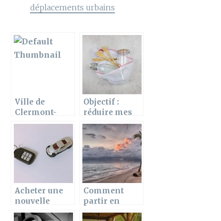
déplacements urbains
Ville de
Objectif :
Clermont-
réduire mes
Ferrand : votre
déchets en
voiture n’est
voyage
plus à la place
où vous l’avez
garé ? Que
faire ?
Acheter une
Comment
nouvelle
partir en
voiture pour le
vacances en