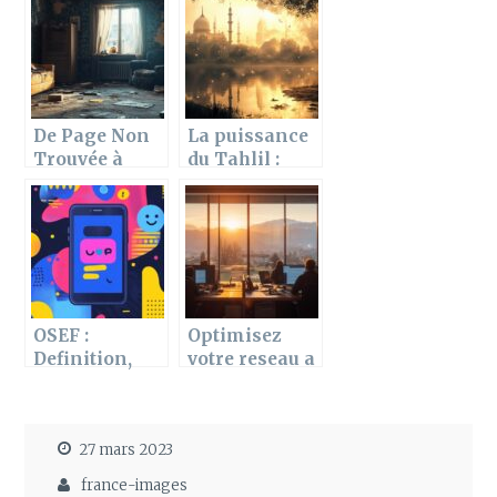
générales de
Festival des
notre service
Arts de
client
Grenoble
De Page Non
La puissance
Trouvée à
du Tahlil :
Appartement
comment
Rénové : Guide
cette
Complet des
invocation
Travaux
transforme
notre
equilibre
mental
OSEF :
Optimisez
Definition,
votre reseau a
usage et
Ecublens :
evolution
Guide
d’une
pratique pour
27 mars 2023
expression
comprendre
emblematique
votre Devis
france-images