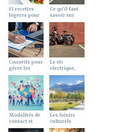
15 recettes
Ce qu’il faut
legeres pour
savoir sur
le repas du
l’assurance
soir
pour voiture
electrique
Conseils pour
Le vtc
gérer les
electrique,
moyens
une solution
financiers
efficace pour
les
deplacements
urbains
Modalités de
Les loisirs
contact et
culturels
conditions
explosent au