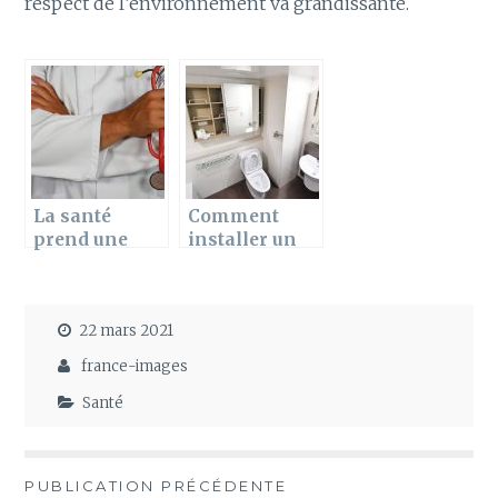
respect de l’environnement va grandissante.
La santé
Comment
prend une
installer un
ligne très
wc broyeur
chère
dans un
appartement
22 mars 2021
parisien ?
france-images
Santé
Navigation
PUBLICATION PRÉCÉDENTE