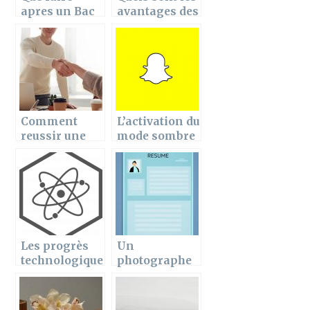
apres un Bac
avantages des
STG-STMG ?
partenariats
Liste des
entre
filieres et des
constructeurs
Ecoles !
automobiles
et assureurs ?
Comment
L’activation du
reussir une
mode sombre
prise de
sur Snapchat :
contact
comment
commerciale
proceder ?
en 6 etapes ?
Les progrès
Un
technologique
photographe
qui ont
LinkedIn, une
contribué a
photo
changer la vie
authentique