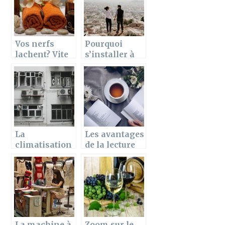
Vos nerfs
Pourquoi
lachent? Vite
s’installer à
un massage
Ancenis ?
s’impose
Quelques
points
positifs
d’Ancenis
La
Les avantages
climatisation
de la lecture
contre la
pour celui qui
chaleur : La
la pratique
gestion de
votre clim
La machine à
Zoom sur le