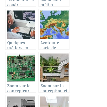
coudre,
métier
essentielle à
d’œnologue ?
la maison
Quelques
Avoir une
métiers en
carte de
informatique
france
pendant ces
voyages en
France
Zoom sur le
Zoom sur la
concepteur
conception et
carte de
l’amenageme
circuit
nt d’une
imprime
terrasse