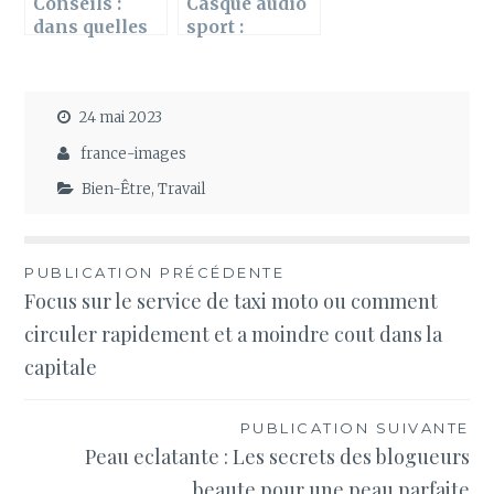
Conseils :
Casque audio
dans quelles
sport :
cartes YuGiOh
Comment le
investir ?
choisir ?
24 mai 2023
france-images
Bien-Être
,
Travail
Navigation
PUBLICATION PRÉCÉDENTE
Focus sur le service de taxi moto ou comment
de
circuler rapidement et a moindre cout dans la
l’article
capitale
PUBLICATION SUIVANTE
Peau eclatante : Les secrets des blogueurs
beaute pour une peau parfaite