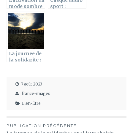
L’activation du
Casque audio
mode sombre
sport :
sur Snapchat :
Comment le
comment
choisir ?
proceder ?
La journee de
la solidarite :
quel jour
choisir pour
son
7 août 2023
application ?
france-images
Bien-Être
Navigation
PUBLICATION PRÉCÉDENTE