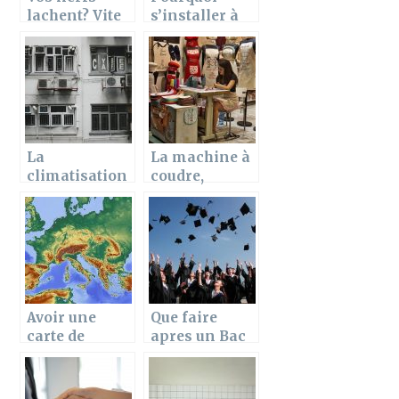
lachent? Vite
s’installer à
un massage
Ancenis ?
s’impose
Quelques
points
positifs
d’Ancenis
La
La machine à
climatisation
coudre,
contre la
essentielle à
chaleur : La
la maison
gestion de
votre clim
Avoir une
Que faire
carte de
apres un Bac
france
STG-STMG ?
pendant ces
Liste des
voyages en
filieres et des