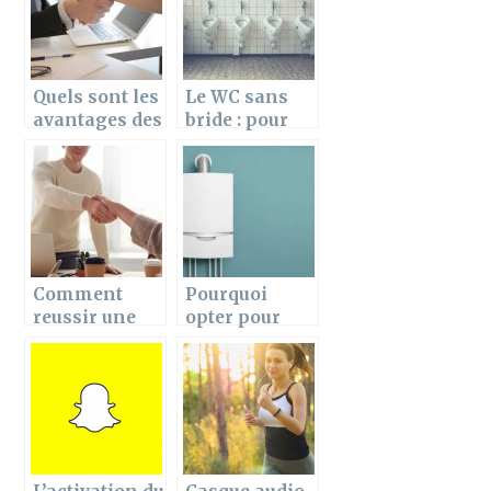
France
Ecoles !
Quels sont les
Le WC sans
avantages des
bride : pour
partenariats
quelle utilite ?
entre
constructeurs
automobiles
et assureurs ?
Comment
Pourquoi
reussir une
opter pour
prise de
une pompe a
contact
chaleur air-
commerciale
eau ?
en 6 etapes ?