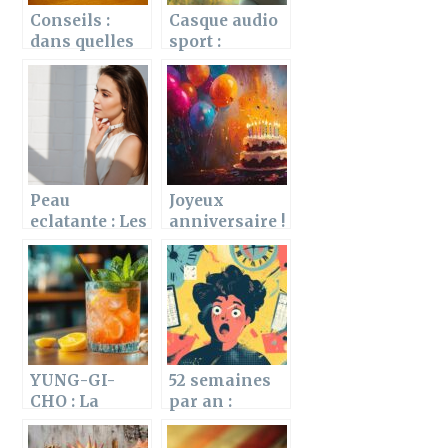
Conseils :
Casque audio
dans quelles
sport :
cartes YuGiOh
Comment le
investir ?
choisir ?
Peau
Joyeux
eclatante : Les
anniversaire !
secrets des
Guide ultime
blogueurs
pour une
beaute pour
célébration
une peau
virtuelle
parfaite
réussie
YUNG-GI-
52 semaines
CHO : La
par an :
méthode
Comment
détox qui met
optimiser son