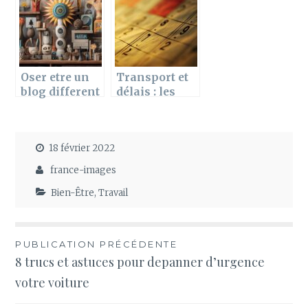
l’accent sur
cycle de
l’eau pour
sommeil
mincir
naturel
Oser etre un
Transport et
blog different
délais : les
pas comme
jours
les autres :
calendaires
l’authenticite
definition
18 février 2022
comme
voici les
moteur de
informations
france-images
reussite
clés à savoir
Bien-Être
,
Travail
Navigation
PUBLICATION PRÉCÉDENTE
8 trucs et astuces pour depanner d’urgence
de
votre voiture
l’article