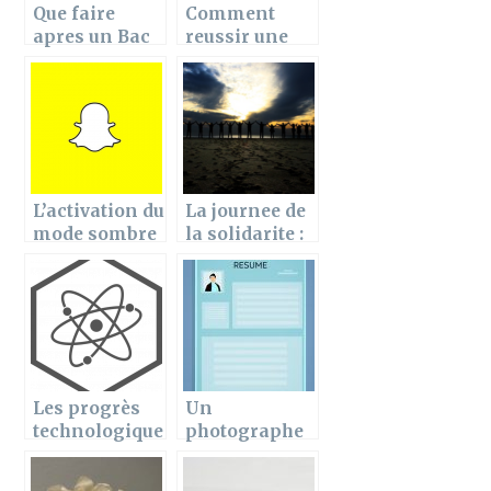
Que faire
Comment
apres un Bac
reussir une
STG-STMG ?
prise de
Liste des
contact
filieres et des
commerciale
Ecoles !
en 6 etapes ?
L’activation du
La journee de
mode sombre
la solidarite :
sur Snapchat :
quel jour
comment
choisir pour
proceder ?
son
application ?
Les progrès
Un
technologique
photographe
qui ont
LinkedIn, une
contribué a
photo