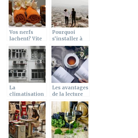
changer la vie
authentique
Vos nerfs
Pourquoi
lachent? Vite
s’installer à
un massage
Ancenis ?
s’impose
Quelques
points
positifs
d’Ancenis
La
Les avantages
climatisation
de la lecture
contre la
pour celui qui
chaleur : La
la pratique
gestion de
votre clim