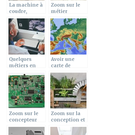
La machine à
Zoom sur le
coudre,
métier
essentielle à
d’œnologue ?
la maison
Quelques
Avoir une
métiers en
carte de
informatique
france
pendant ces
voyages en
France
Zoom sur le
Zoom sur la
concepteur
conception et
carte de
l’amenageme
circuit
nt d’une